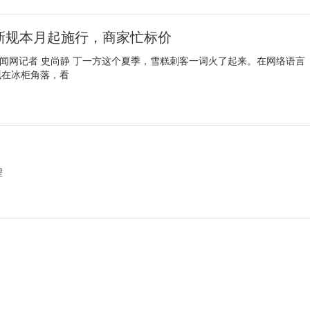
，新规本月起施行，商家忙标价
速豹新闻网记者 史尚静 丁一方这个夏季，雪糕刺客一词火了起来。在网络语言
藏在冰柜角落，看
程