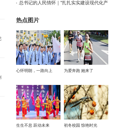
实干路径
总书记的人民情怀｜“扎扎实实建设现代化产
业体系”
热点图片
记
心怀明朗，一路向上
为爱奔跑 她来了
刺
生生不息 跃动未来
初冬校园 惊艳时光