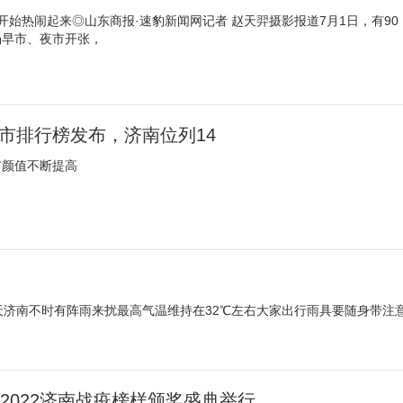
开始热闹起来◎山东商报·速豹新闻网记者 赵天羿摄影报道7月1日，有90
场早市、夜市开张，
城市排行榜发布，济南位列14
市颜值不断提高
天济南不时有阵雨来扰最高气温维持在32℃左右大家出行雨具要随身带注
2022济南战疫榜样颁奖盛典举行