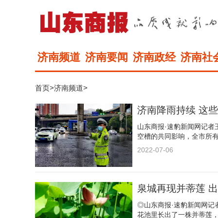
济南频道
济南要闻
济南政经
济南社
首页
>
济南频道
>
济南降雨持续 这
山东商报·速豹新闻网记者
空槽的共同影响，全市所
2022-07-06
泉城再现并蒂莲 
◎山东商报·速豹新闻网记
花池里长出了一株并蒂莲