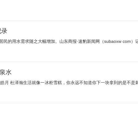
纪录
民的用水需求随之大幅增加。山东商报·速豹新闻网（subaoxw com）
矿泉水
赵娜 王皓月 杜泽瀚生活就像一冰柜雪糕，你永远不知道你下一块拿到的是不是