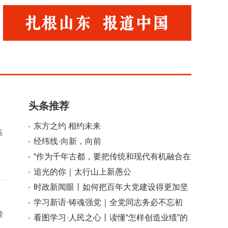
头条推荐
东方之约 相约未来
高
经纬线·向新，向前
“作为千年古都，要把传统和现代有机融合在
一起”
追光的你｜太行山上新愚公
时政新闻眼丨如何把百年大党建设得更加坚
强有力？总书记这样部署
学习新语·铸魂强党｜全党同志务必不忘初
荷
心、牢记使命
看图学习·人民之心丨读懂“怎样创造业绩”的