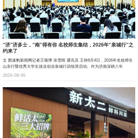
“济”济多士，“南”得有你 名校师生集结，2026年“泉城行”之
约来了
文 图速豹新闻网记者王颂博 张雪晴 通讯员 王帅8月4日，2026年名校师生
山东行暨优秀大学生就业创业泉城行训练营启动。作为济南深耕八年
2026-08-05