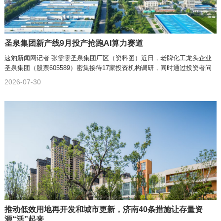
圣泉集团新产线9月投产抢跑AI算力赛道
速豹新闻网记者 张雯雯圣泉集团厂区（资料图）近日，老牌化工龙头企业
圣泉集团（股票605589）密集接待17家投资机构调研，同时通过投资者问
2026-07-30
推动低效用地再开发和城市更新，济南40条措施让存量资
源“活”起来