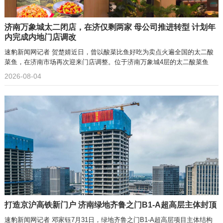
济南万象城太二闭店，在济仅剩两家 母公司推进转型 计划年
内完成内地门店调改
速豹新闻网记者 贺楚婧近日，曾以酸菜比鱼好吃为卖点火遍全国的太二酸
菜鱼，在济南市场再次迎来门店调整。位于济南万象城4层的太二酸菜鱼
2026-08-04
打造京沪高铁新门户 济南绿地齐鲁之门B1-A超高层主体封顶
速豹新闻网记者 邓家钰7月31日，绿地齐鲁之门B1-A超高层项目主体结构