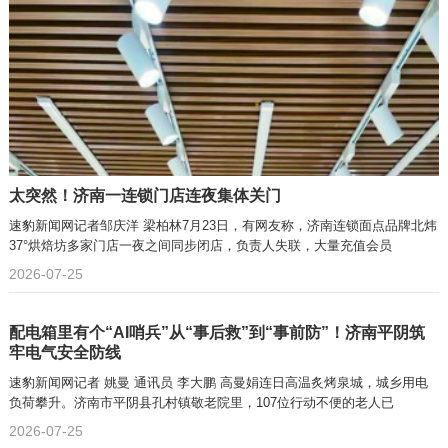
太突然！济南一连锁门店连夜集体关门
速豹新闻网记者邹庆洋 梁柏林7月23日，有网友称，济南连锁面点品牌北炜
37°烘焙坊多家门店一夜之间同步闭店，负责人失联，大量充值会员
2026-07-25
配电箱里有个“AI哨兵”从“事后救”到“事前防”！济南平阴筑
牢电气安全防线
速豹新闻网记者 姚曼 通讯员 李大鹏 高曼娟连日高温炙烤泉城，城乡用电
负荷攀升。济南市平阴县孔村镇敬老院里，107位行动不便的老人已
2026-07-25