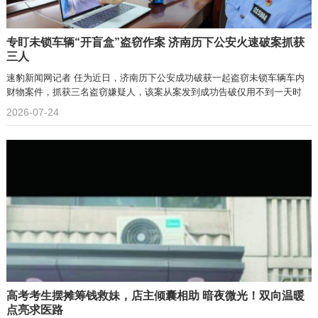
专盯未锁车辆“开盲盒”盗窃作案 济南历下公安火速破案抓获
三人
速豹新闻网记者 任为近日，济南历下公安成功破获一起盗窃未锁车辆车内
财物案件，抓获三名盗窃嫌疑人，该案从案发到成功告破仅用不到一天时
2026-07-24
高考考生摆摊筹钱救妹，店主倾囊相助 暗夜微光！双向温暖
点亮求医路