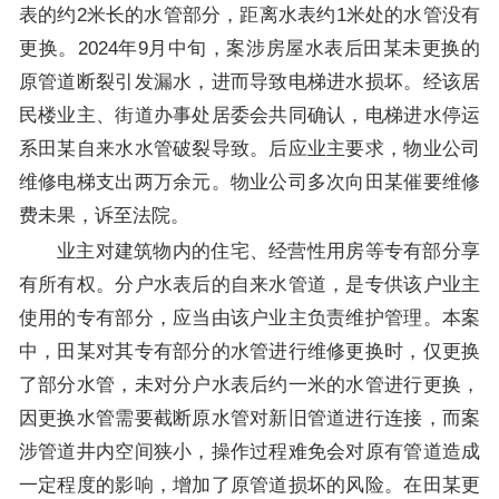
表的约2米长的水管部分，距离水表约1米处的水管没有
更换。2024年9月中旬，案涉房屋水表后田某未更换的
原管道断裂引发漏水，进而导致电梯进水损坏。经该居
民楼业主、街道办事处居委会共同确认，电梯进水停运
系田某自来水水管破裂导致。后应业主要求，物业公司
维修电梯支出两万余元。物业公司多次向田某催要维修
费未果，诉至法院。
业主对建筑物内的住宅、经营性用房等专有部分享
有所有权。分户水表后的自来水管道，是专供该户业主
使用的专有部分，应当由该户业主负责维护管理。本案
中，田某对其专有部分的水管进行维修更换时，仅更换
了部分水管，未对分户水表后约一米的水管进行更换，
因更换水管需要截断原水管对新旧管道进行连接，而案
涉管道井内空间狭小，操作过程难免会对原有管道造成
一定程度的影响，增加了原管道损坏的风险。在田某更