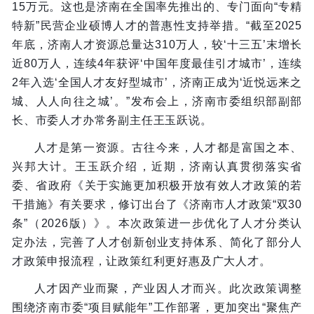
15万元。这也是济南在全国率先推出的、专门面向“专精
特新”民营企业硕博人才的普惠性支持举措。“截至2025
年底，济南人才资源总量达310万人，较‘十三五’末增长
近80万人，连续4年获评‘中国年度最佳引才城市’，连续
2年入选‘全国人才友好型城市’，济南正成为‘近悦远来之
城、人人向往之城’。”发布会上，济南市委组织部副部
长、市委人才办常务副主任王玉跃说。
人才是第一资源。古往今来，人才都是富国之本、
兴邦大计。王玉跃介绍，近期，济南认真贯彻落实省
委、省政府《关于实施更加积极开放有效人才政策的若
干措施》有关要求，修订出台了《济南市人才政策“双30
条”（2026版）》。本次政策进一步优化了人才分类认
定办法，完善了人才创新创业支持体系、简化了部分人
才政策申报流程，让政策红利更好惠及广大人才。
人才因产业而聚，产业因人才而兴。此次政策调整
围绕济南市委“项目赋能年”工作部署，更加突出“聚焦产