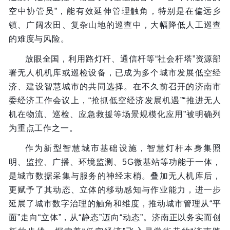
空中协管员”，能有效延伸管理触角，特别是在偏远乡
镇、广阔农田、复杂山地的巡查中，大幅降低人工巡查
的难度与风险。
放眼全国，利用路灯杆、通信杆等“社会杆塔”资源部
署无人机机库或巡检设备，已成为多个城市发展低空经
济、建设智慧城市的共同选择。在不久前召开的济南市
委经济工作会议上，“抢抓低空经济发展机遇”“推进无人
机在物流、巡检、应急救援等场景规模化应用”被明确列
为重点工作之一。
作为新型智慧城市基础设施，智慧灯杆本身集照
明、监控、广播、环境监测、5G微基站等功能于一体，
是城市数据采集与服务的神经末梢。叠加无人机库后，
更赋予了其动态、立体的移动感知与作业能力，进一步
延展了城市数字治理的触角和维度，推动城市管理从“平
面”走向“立体”，从“静态”迈向“动态”。济南正以务实而创