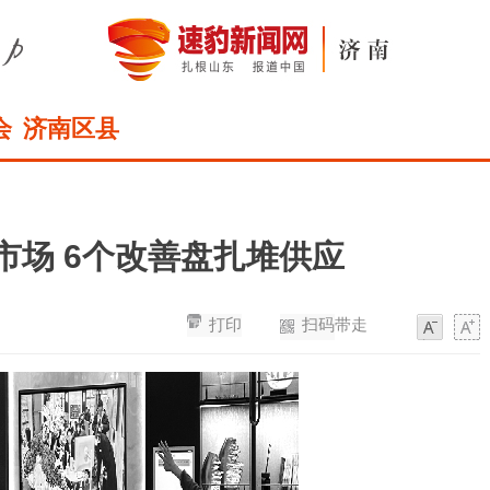
会
济南区县
市场 6个改善盘扎堆供应
打印
扫码带走
字
字
体
体