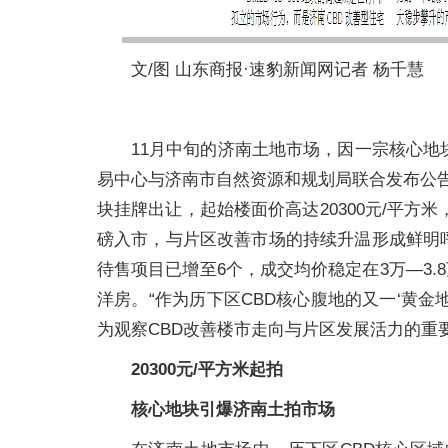
文/图 山东商报·速豹新闻网记者 杨千慧
11月中旬的济南土地市场，因一宗核心地
易中心与济南市自然资源和规划局联合发布公告，位
块挂牌出让，起始楼面价高达20300元/平方米
磅入市，与片区改善市场的持续升温形成鲜明
待售项目已增至6个，成交均价稳定在3万—3.8
洋房。“作为历下区CBD核心腹地的又一‘黄
为观察CBD改善楼市走向与片区发展活力的重
20300元/平方米起拍
核心地块引爆济南土拍市场