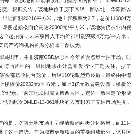
每一次供地都牵动着房企与购房者的神经，而DMLD-13-
新高度。根据公告，该地块位于历下区经十路以北、华阳路以
面积20216平方米，地上容积率为2.7，总价110804万
即便起始楼面价高达20300元/平方米，该地块仍被业内视
照这个起拍价，未来项目入市均价很可能突破4万元/平方米，
某房产咨询机构首席分析师王磊认为。
地块的高调挂牌，并非济南CBD核心区今年首次点燃土拍市场。时
块同属文博西片区的一组团地块出让曾引发行业广泛关注。据了
引2家头部房企同台竞价，历经110轮激烈角逐后，最终由中海
合地上楼板价20232元/平方米，加上3亿元教育建设费，楼板价
的单价纪录。“两宗地块同属文博西片区，定位一致且定价形成
为此次DMLD-13-061地块的入市积累了充足市场热度，
反差的是，济南土地市场正呈现清晰的两极分化格局，而11月
凸显了这一趋势。作为城市更新项目的重要组成部分，该片区