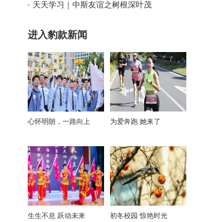
天天学习｜中斯友谊之树根深叶茂
进入豹款新闻
心怀明朗，一路向上
为爱奔跑 她来了
生生不息 跃动未来
初冬校园 惊艳时光