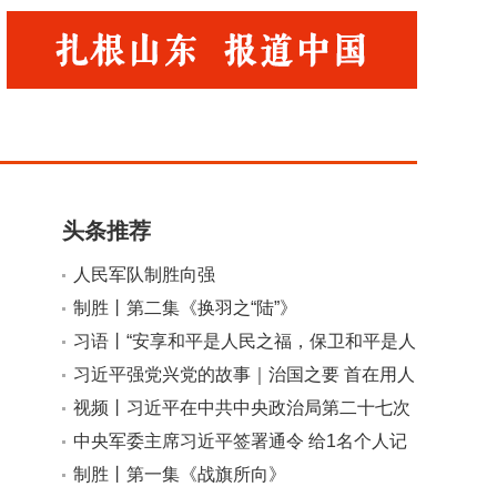
头条推荐
人民军队制胜向强
制胜丨第二集《换羽之“陆”》
小
大
习语丨“安享和平是人民之福，保卫和平是人
民军队之责”
习近平强党兴党的故事｜治国之要 首在用人
视频丨习近平在中共中央政治局第二十七次
集体学习时强调 强化政治引领 深化创新发
中央军委主席习近平签署通令 给1名个人记
展 高质量推进国防和军队现代化
功
制胜丨第一集《战旗所向》