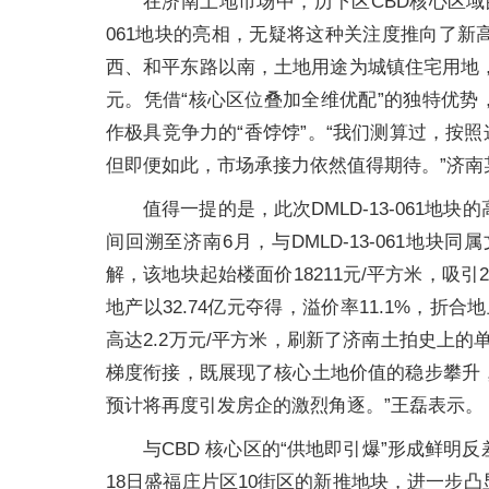
在济南土地市场中，历下区CBD核心区域的
061地块的亮相，无疑将这种关注度推向了
西、和平东路以南，土地用途为城镇住宅用地，出让
元。凭借“核心区位叠加全维优配”的独特优势，
作极具竞争力的“香饽饽”。“我们测算过，按
但即便如此，市场承接力依然值得期待。”济南
值得一提的是，此次DMLD-13-061
间回溯至济南6月，与DMLD-13-061地
解，该地块起始楼面价18211元/平方米，吸
地产以32.74亿元夺得，溢价率11.1%，折
高达2.2万元/平方米，刷新了济南土拍史上
梯度衔接，既展现了核心土地价值的稳步攀升，也
预计将再度引发房企的激烈角逐。”王磊表示。
与CBD 核心区的“供地即引爆”形成鲜明
18日盛福庄片区10街区的新推地块，进一步