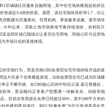
地和1宗城镇社区服务设施用地，其中住宅地块楼面起拍价仅
的起拍价形成近3.4倍的价差。据悉，该住宅地块容积率1.7，出让
得人需无偿配建社区服务站、托育机构、养老服务设施、菜市场等
此，今年以来，济南土地市场推地节奏持续加快，农科院片
郊及远郊区域已陆续出让多宗住宅用地，而核心区与近郊地
成为市场分化的直接体现。
并非孤立的市场行为，而是济南CBD改善型住宅市场持续升温的直
及周边片区多个在售楼盘发现，当前改善型住宅已成为区域楼
争正不断升级。在CBD核心区的中恒信云顶·嘉元售楼处，
细咨询，置业顾问正拿着户型图逐一讲解采光、动线等细
产品，目前在售房源去化率已经超过60%，其中288平方米的
远处的建邦星辰项目，则以“轻奢改善”为定位形成差异化竞