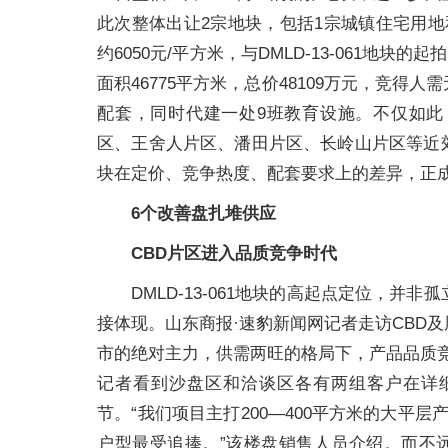
此次整体出让2宗地块，包括1宗城镇住宅用
约6050元/平方米，与DMLD-13-061地块
面积46775平方米，总价48109万元，竞
配套，同时代建一处9班教育设施。不仅如
区、王舍人片区、潘田片区、长岭山片区等近
块在定价、竞争热度、配套要求上的差异，正
6个改善盘扎堆供应
CBD片区进入品质竞争时代
DMLD-13-061地块的高起点定位，
接体现。山东商报·速豹新闻网记者走访CBD
市的绝对主力，供需两旺的格局下，产品品质竞
记者看到沙盘区和洽谈区各有两组客户在详
节。“我们项目主打200—400平方米的大平层
户型最受追捧。”该楼盘销售人员介绍。而不