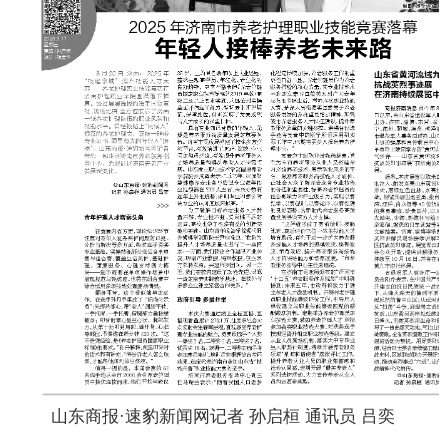
山东商报·速豹新闻网记者 孙启桓 通讯员 吕奕