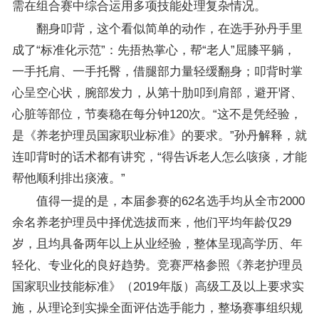
需在组合赛中综合运用多项技能处理复杂情况。
翻身叩背，这个看似简单的动作，在选手孙丹手里
成了“标准化示范”：先捂热掌心，帮“老人”屈膝平躺，
一手托肩、一手托臀，借腿部力量轻缓翻身；叩背时掌
心呈空心状，腕部发力，从第十肋叩到肩部，避开肾、
心脏等部位，节奏稳在每分钟120次。“这不是凭经验，
是《养老护理员国家职业标准》的要求。”孙丹解释，就
连叩背时的话术都有讲究，“得告诉老人怎么咳痰，才能
帮他顺利排出痰液。”
值得一提的是，本届参赛的62名选手均从全市2000
余名养老护理员中择优选拔而来，他们平均年龄仅29
岁，且均具备两年以上从业经验，整体呈现高学历、年
轻化、专业化的良好趋势。竞赛严格参照《养老护理员
国家职业技能标准》（2019年版）高级工及以上要求实
施，从理论到实操全面评估选手能力，整场赛事组织规