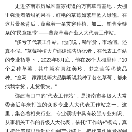
走进济南市历城区董家街道的万亩草莓基地，大棚
里弥漫着清甜的果香，红艳的草莓如繁星坠入绿毯。在
这片景象背后，蕴藏着一条贯穿种植、加工、销售全链
条的“民意纽带”——董家草莓产业人大代表工作站。
“多亏了代表工作站。他们说，稀罕货，市场俏。还
真不假。”草莓种植大户邵建海告诉记者，在代表工作站
的专业指导下，2023年8月底，他在26个大棚里种了10
个品种草莓，其中就有真红美玲、梦之莹等稀缺品
种。“盒马、家家悦等大品牌听说我种了各色草莓，都来
找我拿货，走货很快。”
邵建海口中的“代表工作站”，是济南市各级人大常
委会近年来打造的众多专业人大代表工作站之一。这
里，集合着相关行业、专业领域中具有较强专业知识、
从事相关工作的各级人大代表，依托“工作站+”模式，真
正把代表履职活动延伸到产业链上，把代表作用发挥到