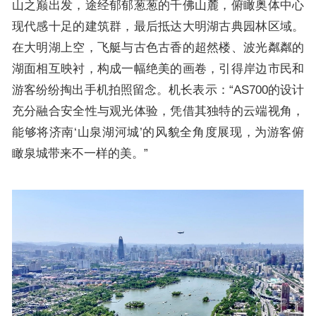
山之巅出发，途经郁郁葱葱的千佛山麓，俯瞰奥体中心
现代感十足的建筑群，最后抵达大明湖古典园林区域。
在大明湖上空，飞艇与古色古香的超然楼、波光粼粼的
湖面相互映衬，构成一幅绝美的画卷，引得岸边市民和
游客纷纷掏出手机拍照留念。机长表示：“AS700的设计
充分融合安全性与观光体验，凭借其独特的云端视角，
能够将济南‘山泉湖河城’的风貌全角度展现，为游客俯
瞰泉城带来不一样的美。”