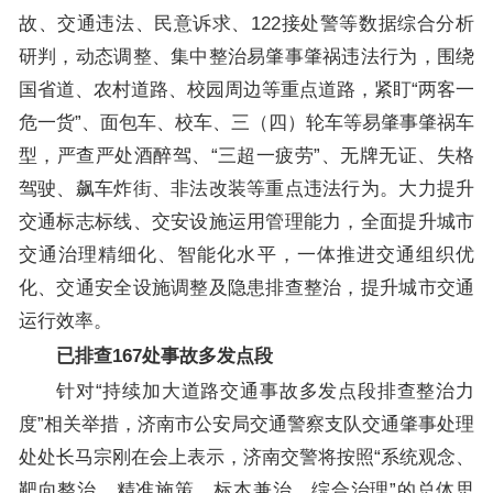
故、交通违法、民意诉求、122接处警等数据综合分析
研判，动态调整、集中整治易肇事肇祸违法行为，围绕
国省道、农村道路、校园周边等重点道路，紧盯“两客一
危一货”、面包车、校车、三（四）轮车等易肇事肇祸车
型，严查严处酒醉驾、“三超一疲劳”、无牌无证、失格
驾驶、飙车炸街、非法改装等重点违法行为。大力提升
交通标志标线、交安设施运用管理能力，全面提升城市
交通治理精细化、智能化水平，一体推进交通组织优
化、交通安全设施调整及隐患排查整治，提升城市交通
运行效率。
已排查167处事故多发点段
针对“持续加大道路交通事故多发点段排查整治力
度”相关举措，济南市公安局交通警察支队交通肇事处理
处处长马宗刚在会上表示，济南交警将按照“系统观念、
靶向整治、精准施策、标本兼治、综合治理”的总体思