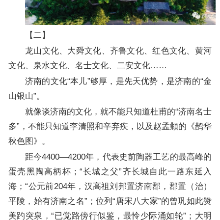
【二】
龙山文化、大舜文化、齐鲁文化、红色文化、黄河
文化、泉水文化、名士文化、二安文化……
济南的文化“本儿”够厚，是先天优势，是济南的“金
山银山”。
就像谈济南的文化，就不能只知道杜甫的“济南名士
多”，不能只知道李清照和辛弃疾，以及赵孟頫的《鹊华
秋色图》。
距今4400—4200年，代表史前陶器工艺的最高峰的
蛋壳黑陶高柄杯；“长城之父”齐长城自此一路东延入
海；“公元前204年，汉高祖刘邦置济南郡，郡置（治）
平陵，始有济南之名”；位列“唐宋八大家”的曾巩如此赞
美趵突泉，“已觉路傍行似鉴，最怜少际涌如轮”；大明