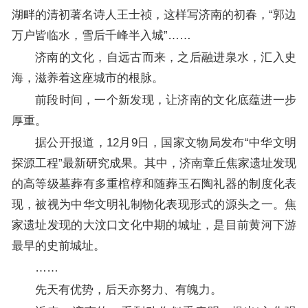
湖畔的清初著名诗人王士祯，这样写济南的初春，“郭边
万户皆临水，雪后千峰半入城”……
济南的文化，自远古而来，之后融进泉水，汇入史
海，滋养着这座城市的根脉。
前段时间，一个新发现，让济南的文化底蕴进一步
厚重。
据公开报道，12月9日，国家文物局发布“中华文明
探源工程”最新研究成果。其中，济南章丘焦家遗址发现
的高等级墓葬有多重棺椁和随葬玉石陶礼器的制度化表
现，被视为中华文明礼制物化表现形式的源头之一。焦
家遗址发现的大汶口文化中期的城址，是目前黄河下游
最早的史前城址。
……
先天有优势，后天亦努力、有魄力。