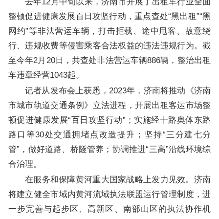
去年12月中旬以来，济南市开展了出租车行业全面
整顿促进健康发展百日攻坚行动，重点查处“黑出租”“黑
网约”等非法营运车辆，打击拒载、途中甩客、故意绕
行、违规收费等侵害乘客合法权益的违法违规行为。截
至今年2月20日，共查处非法营运车辆886辆，整治出租
车违章经营1043起。
记者从发布会上获悉，2023年，济南将推动《济南
市城市轨道交通条例》立法进程，开展出租客运市场整
顿促进健康发展“百日攻坚行动”；实施经十路奥体东路
路口等30处交通拥堵点改造提升；坚持“三分建七分
管”，做好道路、桥隧管养；协调推进“三高”沿线环境综
合治理。
在服务和保障黄河重大国家战略上发力见效。济南
将建立健全市域内黄河流域执法联盟运行管理制度，进
一步完善与起步区、高新区、南部山区的执法协作机