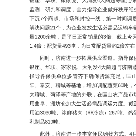
银座、华联、家家悦、大润发4大商超等重点
监测、研判和调度，全力指导企业做好秩序维
下沉7个商超、市场和封控一线，第一时间调
解决问题21个，为企业发放生活必需品运输车辆
量1200余吨，是平日正常销量的3倍。截止今
1.4倍；配货量493吨，为日常配货量的2倍左
同时，济南进一步拓展供应渠道。指导保
银座、华联、家家悦、大润发4大商超与济南
指导各保供单位多管齐下确保货源充足，匡山
阳、泰安、聊城等基地，增加调配蔬菜60吨，
大聊城、菏泽等产地的外联，在匡山农产品市
用曲阜、潍坊仓加大生活必需品调运力度。截至
用油3030吨、冰鲜猪肉（非冷冻）267吨、鸡蛋
乳制品819吨。
此外，济南进一步丰富便民购物方式。4