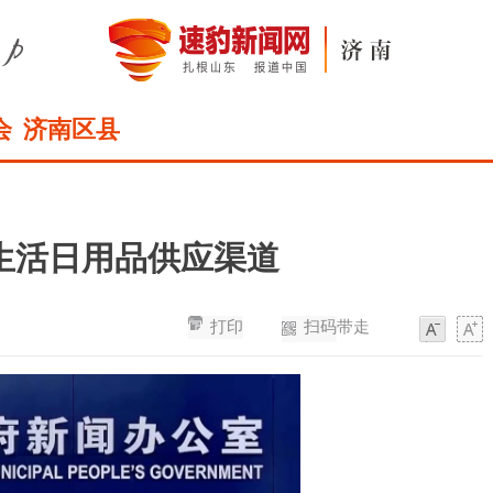
会
济南区县
生活日用品供应渠道
打印
扫码带走
字
字
体
体