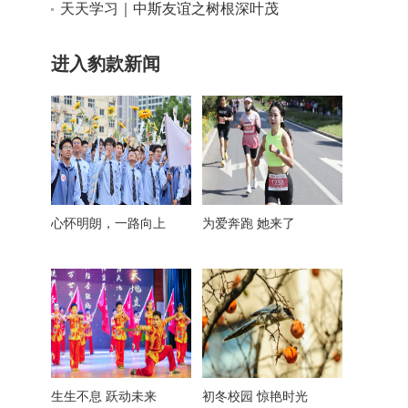
天天学习｜中斯友谊之树根深叶茂
进入豹款新闻
心怀明朗，一路向上
为爱奔跑 她来了
生生不息 跃动未来
初冬校园 惊艳时光