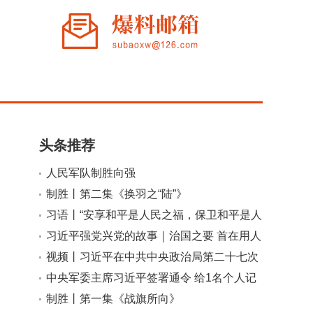
头条推荐
人民军队制胜向强
制胜丨第二集《换羽之“陆”》
小
大
习语丨“安享和平是人民之福，保卫和平是人
民军队之责”
习近平强党兴党的故事｜治国之要 首在用人
视频丨习近平在中共中央政治局第二十七次
集体学习时强调 强化政治引领 深化创新发
中央军委主席习近平签署通令 给1名个人记
展 高质量推进国防和军队现代化
功
制胜丨第一集《战旗所向》