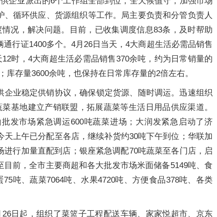
保供企业派出的6个工作组全部到位，全天候值守，加强市场
护、循环供应、货源组织等工作。局主要负责和分管负责人
度情况，解决问题。目前，已收集调度信息83条，及时帮助
通行证1400多个。4月26日当天，4大商超生活必需品销售
天12时，4大商超生活必需品销售370余吨，约为日常销量的
右；库存量3600余吨，也保持在日常库存量的2倍左右。
供企业稳定供销协议，确保锁定货源、随时调运。迅速组织
蔬菜基地建立产销联盟，拓展蔬菜等生活日用品供应渠道。
批发市场紧急调运600吨蔬菜进场；大润发紧急启动了济
今天上午已分配至各店，继续补货约30吨下午到位；华联加
场进行加量直配到店；银座紧急调配70吨蔬菜至各门店，启
目前，全市主要商超和各大批发市场米面储备5149吨、食
75吨、蔬菜7064吨、水果4720吨、方便食品378吨、各类
月26日起，组织了菜篮子工程配送车辆、家家悦超市、京东