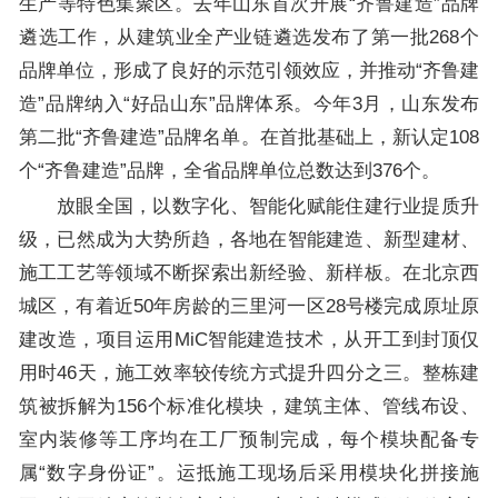
生产等特色集聚区。去年山东首次开展“齐鲁建造”品牌
遴选工作，从建筑业全产业链遴选发布了第一批268个
品牌单位，形成了良好的示范引领效应，并推动“齐鲁建
造”品牌纳入“好品山东”品牌体系。今年3月，山东发布
第二批“齐鲁建造”品牌名单。在首批基础上，新认定108
个“齐鲁建造”品牌，全省品牌单位总数达到376个。
放眼全国，以数字化、智能化赋能住建行业提质升
级，已然成为大势所趋，各地在智能建造、新型建材、
施工工艺等领域不断探索出新经验、新样板。在北京西
城区，有着近50年房龄的三里河一区28号楼完成原址原
建改造，项目运用MiC智能建造技术，从开工到封顶仅
用时46天，施工效率较传统方式提升四分之三。整栋建
筑被拆解为156个标准化模块，建筑主体、管线布设、
室内装修等工序均在工厂预制完成，每个模块配备专
属“数字身份证”。运抵施工现场后采用模块化拼接施