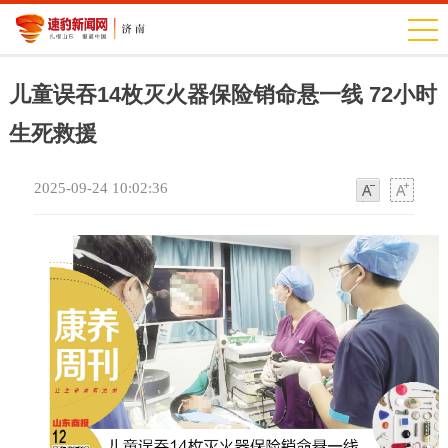
儿童误吞14枚灭火器保险销命悬一线 72小时
生死救援
2025-09-24 10:02:36
字
字
体
体