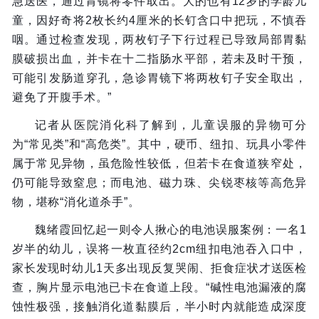
急送医，通过胃镜将零件取出。大的也有12岁的学龄儿
童，因好奇将2枚长约4厘米的长钉含口中把玩，不慎吞
咽。通过检查发现，两枚钉子下行过程已导致局部胃黏
膜破损出血，并卡在十二指肠水平部，若未及时干预，
可能引发肠道穿孔，急诊胃镜下将两枚钉子安全取出，
避免了开腹手术。”
记者从医院消化科了解到，儿童误服的异物可分
为“常见类”和“高危类”。其中，硬币、纽扣、玩具小零件
属于常见异物，虽危险性较低，但若卡在食道狭窄处，
仍可能导致窒息；而电池、磁力珠、尖锐枣核等高危异
物，堪称“消化道杀手”。
魏绪霞回忆起一则令人揪心的电池误服案例：一名1
岁半的幼儿，误将一枚直径约2cm纽扣电池吞入口中，
家长发现时幼儿1天多出现反复哭闹、拒食症状才送医检
查，胸片显示电池已卡在食道上段。“碱性电池漏液的腐
蚀性极强，接触消化道黏膜后，半小时内就能造成深度