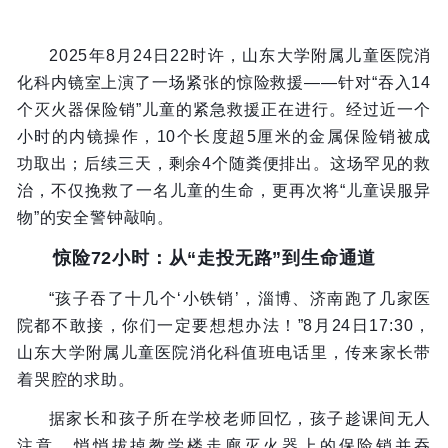
2025年8月24日22时许，山东大学附属儿童医院消
化科内镜室上演了一场紧张的惊险救援——针对“吞入14
个灭火器保险销”儿童的紧急救援正在进行。经过近一个
小时的内镜操作，10个长度超5厘米的金属保险销被成
功取出；后续三天，剩余4个随粪便排出。这场罕见的救
治，不仅挽救了一名儿童的生命，更再次将“儿童误服异
物”的安全警钟敲响。
惊险72小时：从“走投无路”到生命通道
“孩子吞了十几个‘小铁销’，淄博、济南跑了几家医
院都不敢接，你们一定要想想办法！”8月24日17:30，
山东大学附属儿童医院消化科值班电话里，传来家长带
着哭腔的求助。
据家长和孩子所在学校老师回忆，孩子趁课间无人
注意，悄悄拔掉教学楼走廊灭火器上的保险销并吞