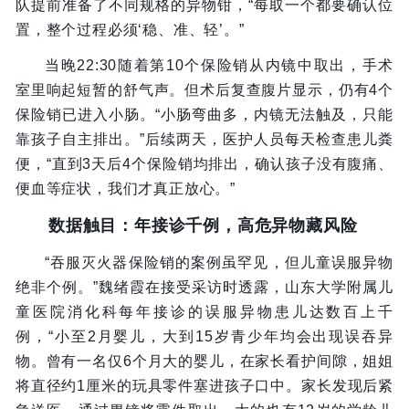
队提前准备了不同规格的异物钳，“每取一个都要确认位
置，整个过程必须‘稳、准、轻’。”
当晚22:30随着第10个保险销从内镜中取出，手术
室里响起短暂的舒气声。但术后复查腹片显示，仍有4个
保险销已进入小肠。“小肠弯曲多，内镜无法触及，只能
靠孩子自主排出。”后续两天，医护人员每天检查患儿粪
便，“直到3天后4个保险销均排出，确认孩子没有腹痛、
便血等症状，我们才真正放心。”
数据触目：年接诊千例，高危异物藏风险
“吞服灭火器保险销的案例虽罕见，但儿童误服异物
绝非个例。”魏绪霞在接受采访时透露，山东大学附属儿
童医院消化科每年接诊的误服异物患儿达数百上千
例，“小至2月婴儿，大到15岁青少年均会出现误吞异
物。曾有一名仅6个月大的婴儿，在家长看护间隙，姐姐
将直径约1厘米的玩具零件塞进孩子口中。家长发现后紧