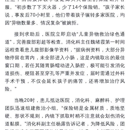
服。“初步数了下灭火器，少了14个保险销。”孩子家长
说，事发后70小时里，他们带着孩子辗转多家医院，均
因“异物数量多、情况复杂”被婉拒。
接到求助后，医院立即启动“儿童异物救治绿色通
道”，完善腹部彩超等检查。消化科主任魏绪霞第一时间
远程查看患儿腹部影像学资料，“据病例资料，大部分异
物停留在胃内，未全部进入小肠，这是内镜取出的最佳
窗口期，若任其随胃肠蠕动进入肠腔，极可能引发消化
道损伤、梗阻甚至穿孔等严重并发症，届时需通过外科
手术干预，不仅会延长孩子的痛苦，还将增加治疗风
险。”
当晚20时，患儿抵达医院，消化科、麻醉科、护理
团队迅速组建救治小组。“保险销是金属材质，质地坚
硬、形状不规则，内镜下抓取时稍不注意就会划伤消化
道黏膜。”消化科副主任杨露告诉记者，为降低风险，团