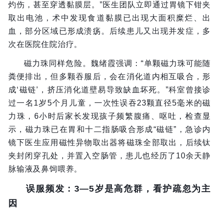
灼伤，甚至穿透黏膜层。”医生团队立即通过胃镜下钳夹
取出电池，术中发现食道黏膜已出现大面积糜烂、出
血，部分区域已形成溃疡。后续患儿又出现并发症，多
次在医院住院治疗。
磁力珠同样危险。魏绪霞强调：“单颗磁力珠可能随
粪便排出，但多颗吞服后，会在消化道内相互吸合，形
成‘磁链’，挤压消化道壁易导致缺血坏死。”科室曾接诊
过一名1岁5个月儿童，一次性误吞23颗直径5毫米的磁
力珠，6小时后家长发现孩子频繁腹痛、呕吐，检查显
示，磁力珠已在胃和十二指肠吸合形成“磁链”，急诊内
镜下医生应用磁性异物取出器将磁珠全部取出，后续钛
夹封闭穿孔处，并置入空肠管，患儿也经历了10余天静
脉输液及鼻饲喂养。
误服频发：3—5岁是高危群，看护疏忽为主
因