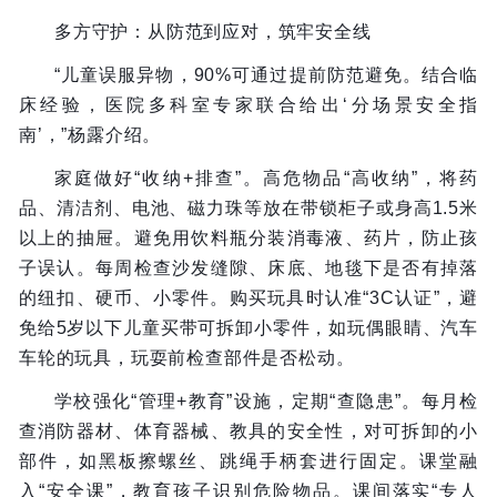
多方守护：从防范到应对，筑牢安全线
“儿童误服异物，90%可通过提前防范避免。结合临
床经验，医院多科室专家联合给出‘分场景安全指
南’，”杨露介绍。
家庭做好“收纳+排查”。高危物品“高收纳”，将药
品、清洁剂、电池、磁力珠等放在带锁柜子或身高1.5米
以上的抽屉。避免用饮料瓶分装消毒液、药片，防止孩
子误认。每周检查沙发缝隙、床底、地毯下是否有掉落
的纽扣、硬币、小零件。购买玩具时认准“3C认证”，避
免给5岁以下儿童买带可拆卸小零件，如玩偶眼睛、汽车
车轮的玩具，玩耍前检查部件是否松动。
学校强化“管理+教育”设施，定期“查隐患”。每月检
查消防器材、体育器械、教具的安全性，对可拆卸的小
部件，如黑板擦螺丝、跳绳手柄套进行固定。课堂融
入“安全课”，教育孩子识别危险物品。课间落实“专人