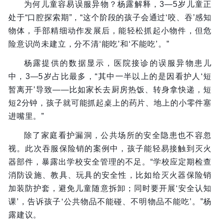
为何儿童容易误服异物？杨露解释，3—5岁儿童正
处于“口腔探索期”，“这个阶段的孩子会通过‘咬、吞’感知
物体，手部精细动作发展后，能轻松抓起小物件，但危
险意识尚未建立，分不清‘能吃’和‘不能吃’。”
杨露提供的数据显示，医院接诊的误服异物患儿
中，3—5岁占比最多，“其中一半以上的是因看护人‘短
暂离开’导致——比如家长去厨房热饭、转身拿快递，短
短2分钟，孩子就可能抓起桌上的药片、地上的小零件塞
进嘴里。”
除了家庭看护漏洞，公共场所的安全隐患也不容忽
视。此次吞服保险销的案例中，孩子能轻易接触到灭火
器部件，暴露出学校安全管理的不足。“学校应定期检查
消防设施、教具、玩具的安全性，比如给灭火器保险销
加装防护套，避免儿童随意拆卸；同时要开展‘安全认知
课’，告诉孩子‘公共物品不能碰、不明物品不能吃’。”杨
露建议。