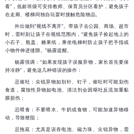
看”，低龄班级可安排教师、保育员分区看护，避免孩子
在走廊、楼梯间独自玩耍时接触危险物品。
外出做到“视线不离开”。带孩子去公园、商场、超市
时，需时刻让孩子在视线范围内，“避免孩子捡起地上的
小石子、瓶盖、糖果纸，乘坐电梯时防止孩子把手指或
小物件伸进缝隙。”杨露提醒。
杨露强调：“如果发现孩子误服异物，家长首先要保
持冷静”，避免这几种错误的操作：
忌催吐：尖锐异物如别针、钉子，催吐时可能划伤
食道，腐蚀性异物如电池、清洁剂会因呕吐反流加重黏
膜损伤；
忌喂食：不要喂水、牛奶或食物，可能加速异物移
动，导致梗阻；
忌拖延：尤其是误吞电池、磁力珠、尖锐异物，需