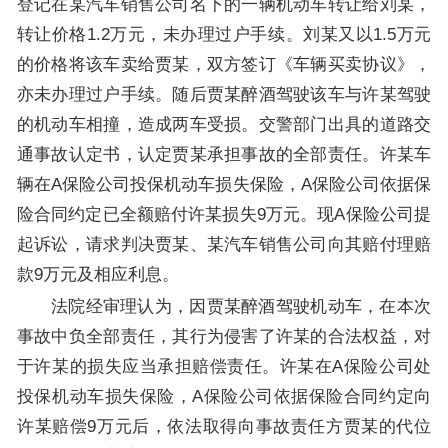
登记在某汽车销售公司名下的一辆机动车转让给刘某，
转让价格1.2万元，未办理过户手续。刘某又以1.5万元
的价格将该车卖给贾某，双方签订《车辆买卖协议》，
亦未办理过户手续。随后贾某醉酒驾驶该车与许某驾驶
的机动车相撞，造成两车受损。交警部门出具的道路交
通事故认定书，认定贾某承担事故的全部责任。许某车
辆在A保险公司投保机动车损失保险，A保险公司依据保
险合同约定已全额赔付许某损失9万元。现A保险公司提
起诉讼，请求判决贾某、某汽车销售公司向其赔付理赔
款9万元及相应利息。
法院经审理认为，因贾某醉酒驾驶机动车，在本次
事故中负全部责任，其行为侵害了许某的合法权益，对
于许某的损失应当承担赔偿责任。许某在A保险公司处
投保机动车损失保险，A保险公司依据保险合同约定向
许某赔偿9万元后，依法取得向事故责任方贾某的代位