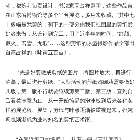
动，都婉莉负责设计，书法家高占祥题字，这些作品曾
在山东省博物馆等多个平台展览，多用来收藏。“其中七
十多幅是我剪的，剩下的一部分由我们社团里的剪纸爱
好者来做，从设计到完工，用了近半年的时间。”红颜、
似火、若雪、无瑕”……这些剪纸的原型摄影作品全部出
自高占祥的《咏荷五百首》。
“先选好要做成剪纸的图片，将图片放大，再进行
临摹，最后进行剪纸。”大型活动的剪纸都婉莉需要做好
几版，第一版不行就要继续剪第二版、第三版，直到自
己看着满意为止。从一开始简易的泡沫板到后来各种各
样的展览板、展架，剪纸与叶雕逐渐被重视起来，都婉
莉也渐渐成为业内知名的剪纸艺术家。
“在靠近窗口的墙壁上，挂着一幅《三娃闹春》，