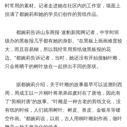
时常用的素材。记者走进她在社区内的工作室，墙面上
挂满了都婉莉和她的学员们创作的剪纸作品。
都婉莉告诉山东商报·速豹新闻网记者，中学时班
级办的黑板报几乎都有她的身影。“在黑板上画画难度较
大，而且容易糊，所以我经常用剪纸做黑板报的花
边。”都婉莉告诉记者，当时，她还没有开始接触叶雕，
只会将晒干的树叶放在一起拼出不同的形状。
据都婉莉介绍，关于叶雕的故事最早可以追溯到西
周，周成王以一片桐叶将弟弟叔虞封在了唐地，因此有
了“剪桐封唐”的故事。“叶雕是一种古老的剪纸文化，没
有纸的时候，人们就用树叶、树皮、兽皮、金银帛等镂
空作画。”都婉莉说，以前，古人用桐叶雕刻作画，做叶