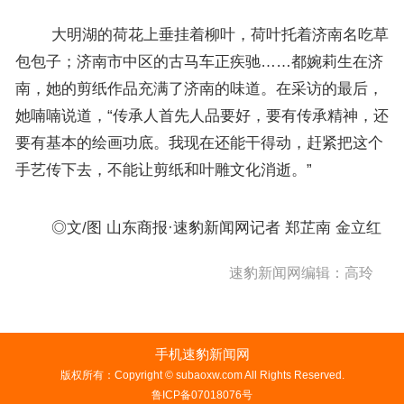
大明湖的荷花上垂挂着柳叶，荷叶托着济南名吃草
包包子；济南市中区的古马车正疾驰……都婉莉生在济
南，她的剪纸作品充满了济南的味道。在采访的最后，
她喃喃说道，“传承人首先人品要好，要有传承精神，还
要有基本的绘画功底。我现在还能干得动，赶紧把这个
手艺传下去，不能让剪纸和叶雕文化消逝。”
◎文/图 山东商报·速豹新闻网记者 郑芷南 金立红
速豹新闻网编辑：高玲
手机速豹新闻网
版权所有：Copyright © subaoxw.com All Rights Reserved.
鲁ICP备07018076号