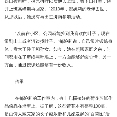
雄山捡树叶，捡完树叶以后他去上班，我下山打拳，避
开上班高峰期再回家。”2013年，都婉莉的老伴去世，
从那以后，她没有再出过济南参加活动。
“以前在小区、公园就能捡到我喜欢的叶子，现在
常到山上或者河边找叶子。”都婉莉说，自己常常锻炼身
体，看大了孙子和孙女。如今，她在照顾家庭之余，时
间都用在了剪纸与叶雕上，一方面能够舒缓心情，另一
方面，通过授课还能够有一份收入。
传承
在都婉莉的工作室内，有十几幅裱好的荷花剪纸作
品倚靠在墙壁上。据了解，这些荷花本有整整100幅，
是由诗人臧克家的长子臧乐源和儿媳发起的“百荷图”活