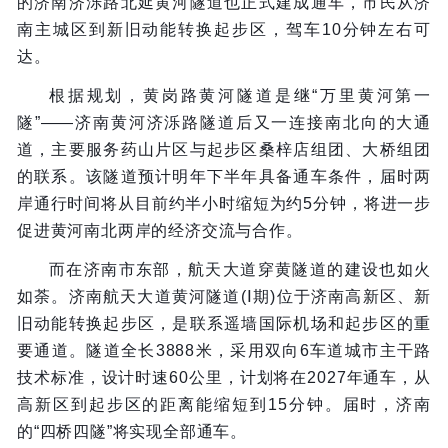
的济南济泺路北延黄河隧道也正式建成通车，市民从济
南主城区到新旧动能转换起步区，驾车10分钟左右可
达。
根据规划，黄岗路黄河隧道是继“万里黄河第一
隧”——济南黄河济泺路隧道后又一连接南北向的大通
道，主要服务药山片区与起步区桑梓店组团、大桥组团
的联系。该隧道预计明年下半年具备通车条件，届时两
岸通行时间将从目前约半小时缩短为约5分钟，将进一步
促进黄河南北两岸的经济交流与合作。
而在济南市东部，航天大道穿黄隧道的建设也如火
如荼。济南航天大道黄河隧道(Ⅰ期)位于济南高新区、新
旧动能转换起步区，是联系遥墙国际机场和起步区的重
要通道。隧道全长3888米，采用双向6车道城市主干路
技术标准，设计时速60公里，计划将在2027年通车，从
高新区到起步区的距离能缩短到15分钟。届时，济南
的“四桥四隧”将实现全部通车。