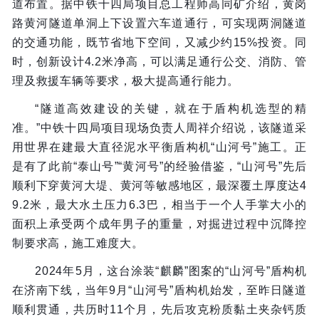
道布置。据中铁十四局项目总工程师高同矿介绍，黄岗
路黄河隧道单洞上下设置六车道通行，可实现两洞隧道
的交通功能，既节省地下空间，又减少约15%投资。同
时，创新设计4.2米净高，可以满足通行公交、消防、管
理及救援车辆等要求，极大提高通行能力。
“隧道高效建设的关键，就在于盾构机选型的精
准。”中铁十四局项目现场负责人周祥介绍说，该隧道采
用世界在建最大直径泥水平衡盾构机“山河号”施工。正
是有了此前“泰山号”“黄河号”的经验借鉴，“山河号”先后
顺利下穿黄河大堤、黄河等敏感地区，最深覆土厚度达4
9.2米，最大水土压力6.3巴，相当于一个人手掌大小的
面积上承受两个成年男子的重量，对掘进过程中沉降控
制要求高，施工难度大。
2024年5月，这台涂装“麒麟”图案的“山河号”盾构机
在济南下线，当年9月“山河号”盾构机始发，至昨日隧道
顺利贯通，共历时11个月，先后攻克粉质黏土夹杂钙质