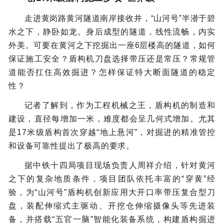
走进黄岗路黄河隧道南岸接收井，“山河号”半潜于碧
水之下，静卧如龙。身后成型的隧道，线性流畅，内实
外美。可要在黄河之下挖掘出一座6层楼高的隧道，如何
保证施工安全？盾构机刀盘选择带压还是常压？常规管
道能否扛住高效掘进？怎样保证特大断面隧道的稳定
性？
记者了解到，作为工程机械之王，盾构机的制造和
建设，直径每增加一米，难度都会呈几何式增加。尤其
是17米级盾构首次穿越“地上悬河”，对掘进的精准管控
和设备可靠性提出了极高的要求。
据中铁十四局项目现场负责人周祥介绍，针对黄河
之下的复杂地质条件，项目团队依托丰富的“穿黄”经
验，为“山河号”盾构机创新应用大开口率带压复合型刀
盘，装配伸缩式主驱动、开挖仓伸缩摄像头等先进装
备，并搭载“五官一脑”智能化装备系统，构建盾构掘进