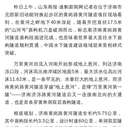
昨日上午，山东商报·速豹新闻网记者在位于济南市
北部新旧动能转换起步区的黄岗路黄河隧道项目现场看
到，在黄河之畔地下40米深处，随着开挖直径17.5米
的“山河号”盾构机刀盘破洞而出，标志着济南黄岗路黄
河隧道盾构段掘进完成，也意味着世界最大直径水下盾
构隧道顺利贯通，中国水下隧道建设领域迎来里程碑式
突破。
万里黄河自流入河南开始形成地上悬河。到达济南
泺口段，河床高出南岸城区地面5米，最大洪水位高出河
床11.62米，是一条罕见的、水量巨大的地上悬河。而济
南黄岗路黄河隧道穿越“地上悬河”，是继“万里黄河第一
隧”——济南济泺路黄河隧道后又一连接南北向的大通
道，也是首条穿黄单洞双层盾构隧道。
根据规划，济南黄岗路黄河隧道全长约5.75公里，
其中盾构段长约3.3公里，设计时速60公里，单洞双层隧