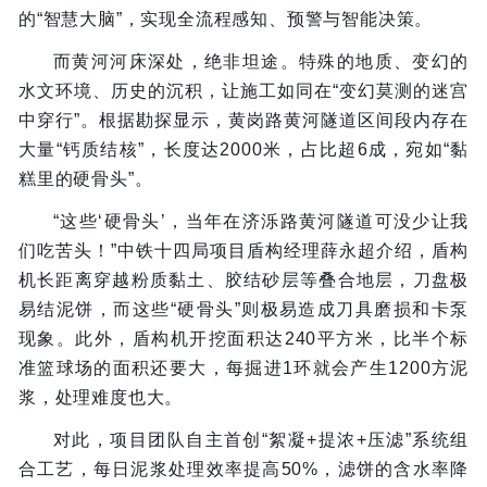
的“智慧大脑”，实现全流程感知、预警与智能决策。
而黄河河床深处，绝非坦途。特殊的地质、变幻的
水文环境、历史的沉积，让施工如同在“变幻莫测的迷宫
中穿行”。根据勘探显示，黄岗路黄河隧道区间段内存在
大量“钙质结核”，长度达2000米，占比超6成，宛如“黏
糕里的硬骨头”。
“这些‘硬骨头’，当年在济泺路黄河隧道可没少让我
们吃苦头！”中铁十四局项目盾构经理薛永超介绍，盾构
机长距离穿越粉质黏土、胶结砂层等叠合地层，刀盘极
易结泥饼，而这些“硬骨头”则极易造成刀具磨损和卡泵
现象。此外，盾构机开挖面积达240平方米，比半个标
准篮球场的面积还要大，每掘进1环就会产生1200方泥
浆，处理难度也大。
对此，项目团队自主首创“絮凝+提浓+压滤”系统组
合工艺，每日泥浆处理效率提高50%，滤饼的含水率降