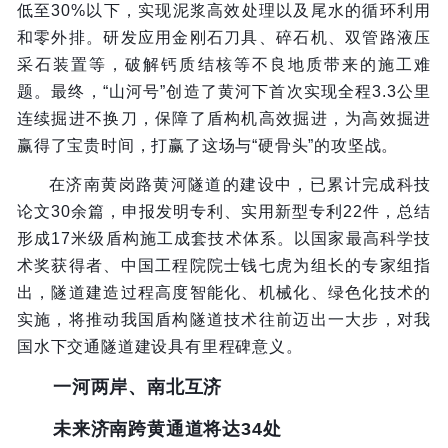
低至30%以下，实现泥浆高效处理以及尾水的循环利用
和零外排。研发应用金刚石刀具、碎石机、双管路液压
采石装置等，破解钙质结核等不良地质带来的施工难
题。最终，“山河号”创造了黄河下首次实现全程3.3公里
连续掘进不换刀，保障了盾构机高效掘进，为高效掘进
赢得了宝贵时间，打赢了这场与“硬骨头”的攻坚战。
在济南黄岗路黄河隧道的建设中，已累计完成科技
论文30余篇，申报发明专利、实用新型专利22件，总结
形成17米级盾构施工成套技术体系。以国家最高科学技
术奖获得者、中国工程院院士钱七虎为组长的专家组指
出，隧道建造过程高度智能化、机械化、绿色化技术的
实施，将推动我国盾构隧道技术往前迈出一大步，对我
国水下交通隧道建设具有里程碑意义。
一河两岸、南北互济
未来济南跨黄通道将达34处