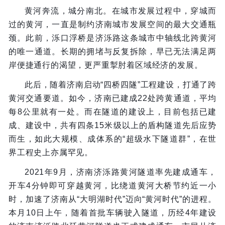
黄河奔流，城分南北。在城市发展过程中，穿城而
过的黄河，一直是制约济南城市发展空间的最大交通瓶
颈。此前，泺口浮桥是济泺路这条城市中轴线北跨黄河
的唯一通道。长期的拥堵与反复拆除，早已无法满足两
岸便捷通行的渴望，更严重掣肘着区域经济的发展。
此后，随着济南启动“四桥四隧”工程建设，打通了跨
黄河交通要道。如今，济南已建成22处跨黄通道，平均
每8公里就有一处。而在隧道的建设上，目前包括已建
成、建设中，共有四条15米级以上的盾构隧道先后应势
而生，如此大规模、成体系的“超级水下隧道群”，在世
界工程史上亦属罕见。
2021年9月，济南济泺路黄河隧道率先建成通车，
开车4分钟即可穿越黄河，比绕道黄河大桥节约近一小
时，加速了济南从“大明湖时代”迈向“黄河时代”的进程。
本月10日上午，随着首批车辆驶入隧道，历经4年建设