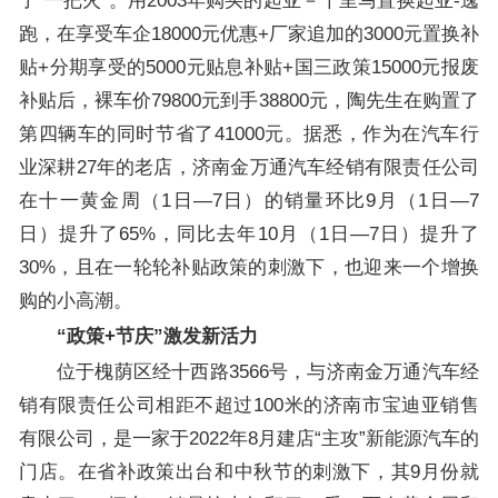
了“一把火”。用2003年购买的起亚－千里马置换起亚-逸
跑，在享受车企18000元优惠+厂家追加的3000元置换补
贴+分期享受的5000元贴息补贴+国三政策15000元报废
补贴后，裸车价79800元到手38800元，陶先生在购置了
第四辆车的同时节省了41000元。据悉，作为在汽车行
业深耕27年的老店，济南金万通汽车经销有限责任公司
在十一黄金周（1日—7日）的销量环比9月（1日—7
日）提升了65%，同比去年10月（1日—7日）提升了
30%，且在一轮轮补贴政策的刺激下，也迎来一个增换
购的小高潮。
“政策+节庆”激发新活力
位于槐荫区经十西路3566号，与济南金万通汽车经
销有限责任公司相距不超过100米的济南市宝迪亚销售
有限公司，是一家于2022年8月建店“主攻”新能源汽车的
门店。在省补政策出台和中秋节的刺激下，其9月份就