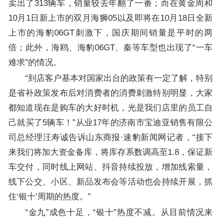
卖出了313辆车，销量较去年翻了一番；而在黄金周和
10月1日新上市的双月海狮05以及即将在10月18日全新
上市的海豹06GT刺激下，国庆期间销量是平时的两
倍；此外，海鸥、海豹06GT、秦等车型也出现了“一车
难求”的情况。
“到店客户基本对国家出台的政策有一定了解，特别
是省补政策发布后对消费者的消费刺激特别明显，大家
都知道现在是购车的大好时机，光是我们店里的员工自
己就买了5辆车！”从业17年的济南市宝迪亚销售有限公
司总经理汪寿诚告诉山东商报·速豹新闻网记者，“接下
来我们将加大资金备库，将库存系数调高至1.8，保证新
车交付，同时线上网站、抖音持续投放，增加线索量，
线下公交、小区、新品发布会等活动也会持续开展，抓
住‘银十’周期的热度。”
“金九”成色十足，“银十”热度不减。从目前情况来