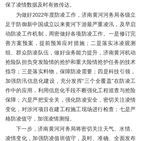
保了凌情数据及时有效传达。
为做好2022年度防凌工作，济南黄河河务局各级立
足于防御新中国成立以来黄河下游最严重凌汛，及早启
动防凌工作机制，周密做好各项防凌工作。一是修订完
善方案预案，提前预筹应对措施；二是落实冰凌观测
组、群众防凌队伍，做好业务能力提升，济南黄河机动
抢险队担负突发险情的抢护和重大险情抢护任务的技术
指导；三是落实料物，保障防凌需要；四是科技引领，
加强防汛信息化建设，充分发挥“三个全覆盖”在防凌工
作中的应用，利用信息化手段不断强化工程巡查与抢险
保障；六是严把安全关，强化防凌安全，密切关注凌情
变化，对涉河项目在建工程施工现场进行检查；七是严
格防凌值守，加强凌情测报。
下一步，济南黄河河务局将密切关注天气、水情、
凌情变化，加强防凌值班值守，及时、准确、全面发布